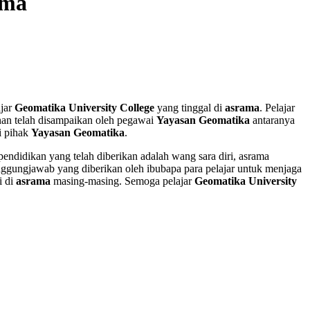
ama
ajar
Geomatika
University College
yang tinggal di
asrama
. Pelajar
n telah disampaikan oleh pegawai
Yayasan Geomatika
antaranya
i pihak
Yayasan
Geomatika
.
pendidikan yang telah diberikan adalah wang sara diri, asrama
gungjawab yang diberikan oleh ibubapa para pelajar untuk menjaga
i di
asrama
masing-masing. Semoga pelajar
Geomatika
University