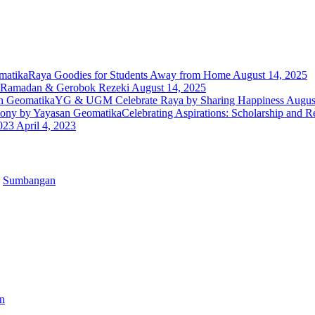
Raya Goodies for Students Away from Home
August 14, 2025
 Ramadan & Gerobok Rezeki
August 14, 2025
YG & UGM Celebrate Raya by Sharing Happiness
Augus
Celebrating Aspirations: Scholarship and
023
April 4, 2023
Raya
Sumbangan
Goodies
for
Students
Away
from
Home
Ihya
n
Ramadan