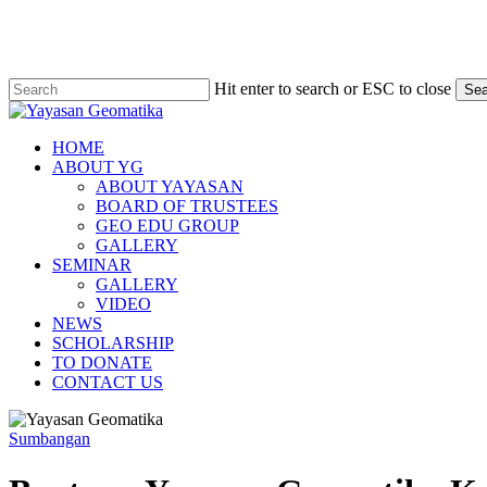
Skip
to
main
content
Hit enter to search or ESC to close
Sea
Close
Search
Menu
HOME
ABOUT YG
ABOUT YAYASAN
BOARD OF TRUSTEES
GEO EDU GROUP
GALLERY
SEMINAR
GALLERY
VIDEO
NEWS
SCHOLARSHIP
TO DONATE
CONTACT US
Sumbangan