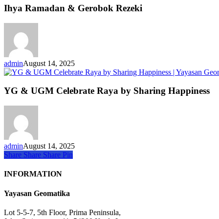
Ihya Ramadan & Gerobok Rezeki
admin
August 14, 2025
YG & UGM Celebrate Raya by Sharing Happiness
admin
August 14, 2025
Share
Share
Share
Share
Pin
INFORMATION
Yayasan Geomatika
Lot 5-5-7, 5th Floor, Prima Peninsula,