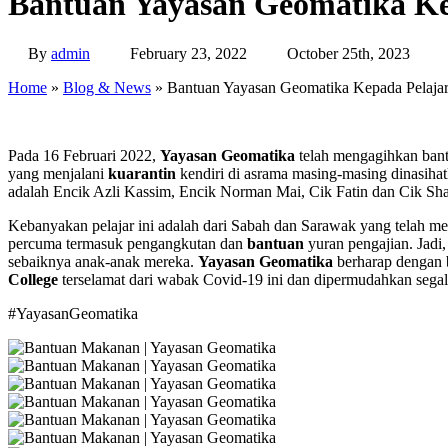
Bantuan Yayasan Geomatika Ke
By
admin
February 23, 2022
October 25th, 2023
Home
»
Blog & News
»
Bantuan Yayasan Geomatika Kepada Pelajar
Pada 16 Februari 2022,
Yayasan Geomatika
telah mengagihkan bant
yang menjalani
kuarantin
kendiri di asrama masing-masing dinasihat
adalah Encik Azli Kassim, Encik Norman Mai, Cik Fatin dan Cik Shah
Kebanyakan pelajar ini adalah dari Sabah dan Sarawak yang telah m
percuma termasuk pengangkutan dan
bantuan
yuran pengajian. Jadi,
sebaiknya anak-anak mereka.
Yayasan
Geomatika
berharap dengan b
College
terselamat dari wabak Covid-19 ini dan dipermudahkan segal
#YayasanGeomatika
yg1
yg2
yg3
yg4
yg5