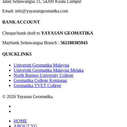
Jalan Setiawangsa 11, 54200 Kuala Lumpur
Email: info@yayasangeomatika.com
BANK ACCOUNT
Cheque/bank draft to
YAYASAN GEOMATIKA
Maybank Setiawangsa Branch :
562188305943
QUICKLINKS
Universiti Geomatika Malaysia
Universiti Geomatika Malaysia Melaka
North Borneo University College
Geomatika College Keningau
Geomatika TVET College
© 2026 Yayasan Geomatika.
facebook
instagram
Close
HOME
Menu
ABOUT YG