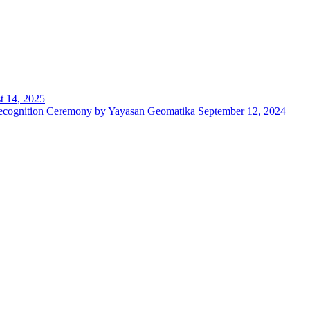
t 14, 2025
 Recognition Ceremony by Yayasan Geomatika
September 12, 2024