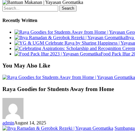
yg6
yg7
Search
Recently Written
Ihya
Food Pack Iftar 2
You May Also Like
Raya Goodies for Students Away from Home
admin
August 14, 2025
Sumbanga