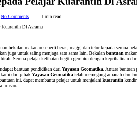
pada Pelajar Kuarantin Di Asr
No Comments
1 min read
 Kuarantin Di Asrama
uan bekalan makanan seperti beras, maggi dan telur kepada semua pel
kan juga untuk saling menjaga satu sama lain. Bekalan
bantuan
makana
irah. Semua pelajar kelihatan begitu gembira dengan keprihatinan dar
endapat bantuan pendidikan dari
Yayasan Geomatika
. Antara bantuan 
 kami dari pihak
Yayasan
Geomatika
telah memegang amanah dan tang
antuan ini, dapat membantu pelajar untuk menjalani
kuarantin
kendir
a urusan.