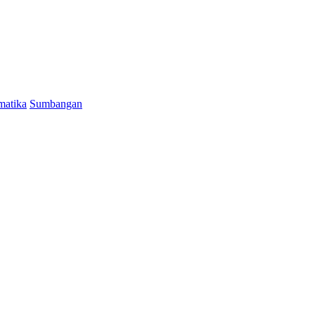
&
Gerobok
Rezeki
YG
Sumbangan
&
UGM
Celebrate
Raya
by
Sharing
Happiness